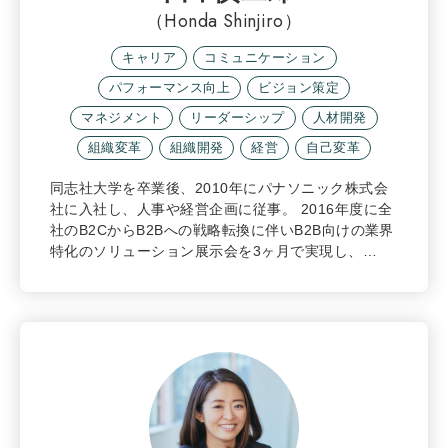
（Honda Shinjiro）
キャリア
コミュニケーション
パフォーマンス向上
ビジョン策定
マネジメント
リーダーシップ
人材開発
組織変革
組織開発
経営
自己変革
同志社大学を卒業後、2010年にパナソニック株式会
社に入社し、人事や経営企画に従事。 2016年度に全
社のB2CからB2Bへの戦略転換に伴いB2B向けの業界
特化のソリューション展示会を3ヶ月で実現し、…