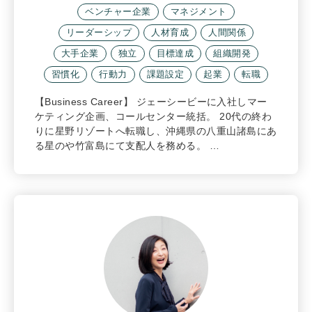
ベンチャー企業
マネジメント
リーダーシップ
人材育成
人間関係
大手企業
独立
目標達成
組織開発
習慣化
行動力
課題設定
起業
転職
【Business Career】 ジェーシービーに入社しマー
ケティング企画、コールセンター統括。 20代の終わ
りに星野リゾートへ転職し、沖縄県の八重山諸島にあ
る星のや竹富島にて支配人を務める。 …