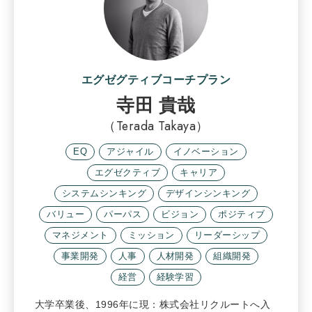
エグゼグティブコーチプラン
寺田 貴哉
（Terada Takaya）
EQ
アジャイル
イノベーション
エグゼクティブ
キャリア
システムシンキング
デザインシンキング
バリュー
パーパス
ビジョン
ポジティブ
マネジメント
ミッション
リーダーシップ
事業開発
人事
人材開発
組織開発
経営
経験学習
大学卒業後、1996年に現：株式会社リクルートへ入