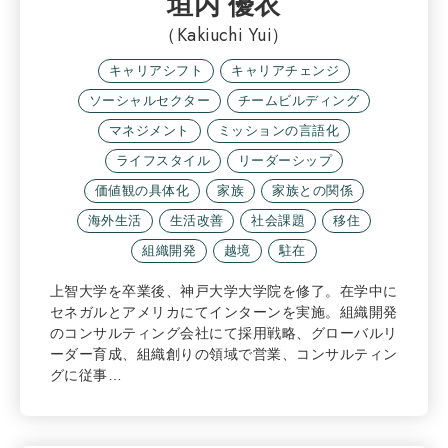
垣内 優衣
（Kakiuchi Yui）
キャリアシフト
キャリアチェンジ
ソーシャルセクター
チームビルディング
マネジメント
ミッションの言語化
ライフスタイル
リーダーシップ
価値観の具体化
家族
家族との関係
海外生活
生活改善
社会課題
移住
組織開発
越境
駐在
上智大学を卒業後、神戸大学大学院を修了。在学中に
セネガルとアメリカにてインターンを実施。組織開発
のコンサルティング会社にて採用戦略、グローバルリ
ーダー育成、組織創りの領域で営業、コンサルティン
グに従事…