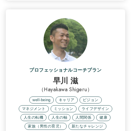
プロフェッショナルコーチプラン
早川 滋
（Hayakawa Shigeru）
well-being
キャリア
ビジョン
マネジメント
ミッション
ライフデザイン
人生の転機
人生の軸
人間関係
健康
家族（男性の育児）
新たなチャレンジ