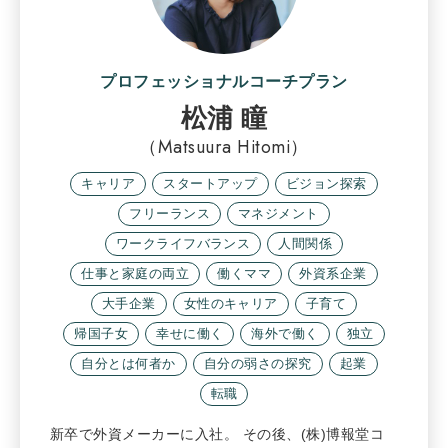
プロフェッショナルコーチプラン
松浦 瞳
（Matsuura Hitomi）
キャリア
スタートアップ
ビジョン探索
フリーランス
マネジメント
ワークライフバランス
人間関係
仕事と家庭の両立
働くママ
外資系企業
大手企業
女性のキャリア
子育て
帰国子女
幸せに働く
海外で働く
独立
自分とは何者か
自分の弱さの探究
起業
転職
新卒で外資メーカーに入社。 その後、(株)博報堂コ