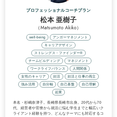
プロフェッショナルコーチプラン
松本 亜樹子
（Matsumoto Akiko）
well-being
アンガーマネジメント
キャリアデザイン
ストレングス・ファインダー®
チームビルディング
マネジメント
ワークライフバランス
人間関係
女性のキャリア
妊活
妊活と仕事の両立
強み活用
自分軸
自己基盤
自己理解
起業
本名・杉嶋奈津子。長崎県長崎市出身。20代から70
代、経営者や官僚から就活に悩む学生までと幅広いク
ライアント経験を持つ、どんなテーマにも対応するコ