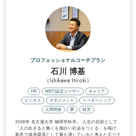
プロフェッショナルコーチプラン
石川 博基
（Ishikawa Hiroki）
HR
MBTI認定ユーザー
キャリア
ビジネス
マネジメント
リーダーシップ
人間関係
夢
経営
2008年 名古屋大学 物理学科卒。 人生の目的として
「人の生きると働くを面白い社会をつくる」を掲げ、
新卒で成長環境として最も適していると考えた元リク