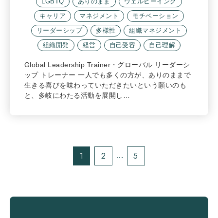
LGBTQ
ありのまま
ウェルビーイング
キャリア
マネジメント
モチベーション
リーダーシップ
多様性
組織マネジメント
組織開発
経営
自己受容
自己理解
Global Leadership Trainer・グローバル リーダーシ
ップ トレーナー 一人でも多くの方が、ありのままで
生きる喜びを味わっていただきたいという願いのも
と、多岐にわたる活動を展開し…
1
2
5
…