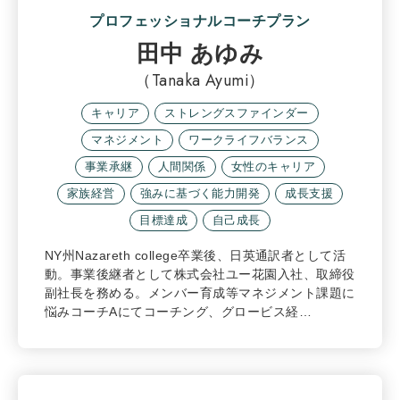
プロフェッショナルコーチプラン
田中 あゆみ
（Tanaka Ayumi）
キャリア
ストレングスファインダー
マネジメント
ワークライフバランス
事業承継
人間関係
女性のキャリア
家族経営
強みに基づく能力開発
成長支援
目標達成
自己成長
NY州Nazareth college卒業後、日英通訳者として活
動。事業後継者として株式会社ユー花園入社、取締役
副社長を務める。メンバー育成等マネジメント課題に
悩みコーチAにてコーチング、グロービス経…