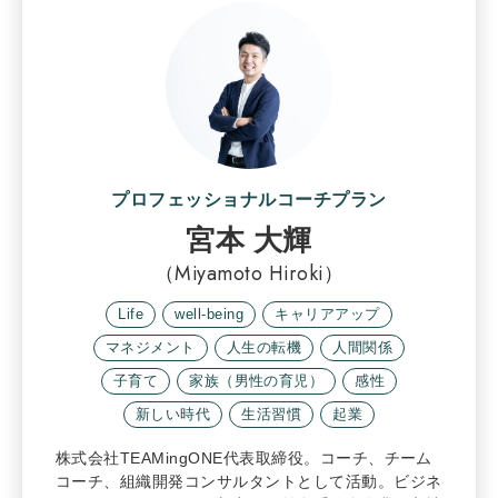
プロフェッショナルコーチプラン
宮本 大輝
（Miyamoto Hiroki）
Life
well-being
キャリアアップ
マネジメント
人生の転機
人間関係
子育て
家族（男性の育児）
感性
新しい時代
生活習慣
起業
株式会社TEAMingONE代表取締役。コーチ、チーム
コーチ、組織開発コンサルタントとして活動。ビジネ