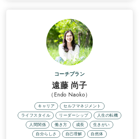
コーチプラン
遠藤 尚子
（Endo Naoko）
キャリア
セルフマネジメント
ライフスタイル
リーダーシップ
人生の転機
人間関係
働き方
成長
生きがい
自分らしさ
自己理解
自然体