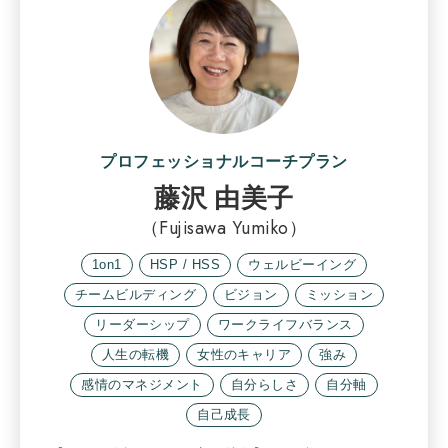
プロフェッショナルコーチプラン
藤沢 由美子
（Fujisawa Yumiko）
1on1
HSP / HSS
ウェルビーイング
チームビルディング
ビジョン
ミッション
リーダーシップ
ワークライフバランス
人生の転機
女性のキャリア
強み
感情のマネジメント
自分らしさ
自分軸
自己成長