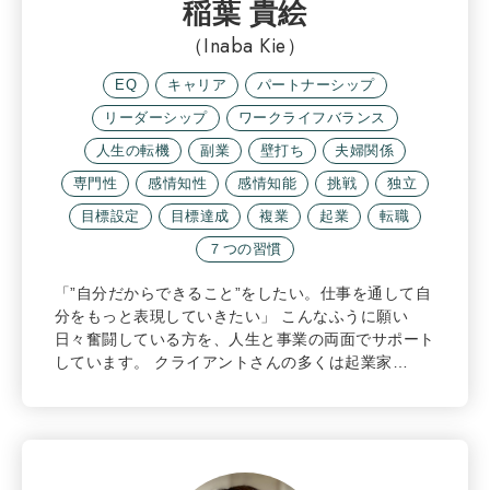
稲葉 貴絵
（Inaba Kie）
EQ
キャリア
パートナーシップ
リーダーシップ
ワークライフバランス
人生の転機
副業
壁打ち
夫婦関係
専門性
感情知性
感情知能
挑戦
独立
目標設定
目標達成
複業
起業
転職
７つの習慣
「”自分だからできること”をしたい。仕事を通して自
分をもっと表現していきたい」 こんなふうに願い
日々奮闘している方を、人生と事業の両面でサポート
しています。 クライアントさんの多くは起業家…