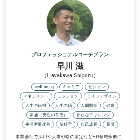
プロフェッショナルコーチプラン
早川 滋
（Hayakawa Shigeru）
well-being
キャリア
ビジョン
マネジメント
ミッション
ライフデザイン
人生の転機
人生の軸
人間関係
健康
家族（男性の育児）
新たなチャレンジ
生活習慣改善
脳科学
自己成長
葛藤
事業会社で採用や人事戦略の策定などHR領域全般に