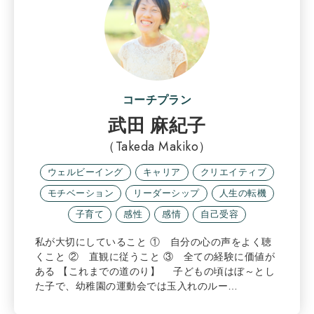
コーチプラン
武田 麻紀子
（Takeda Makiko）
ウェルビーイング
キャリア
クリエイティブ
モチベーション
リーダーシップ
人生の転機
子育て
感性
感情
自己受容
私が大切にしていること ① 自分の心の声をよく聴
くこと ② 直観に従うこと ③ 全ての経験に価値が
ある 【これまでの道のり】 子どもの頃はぼ～とし
た子で、幼稚園の運動会では玉入れのルー…