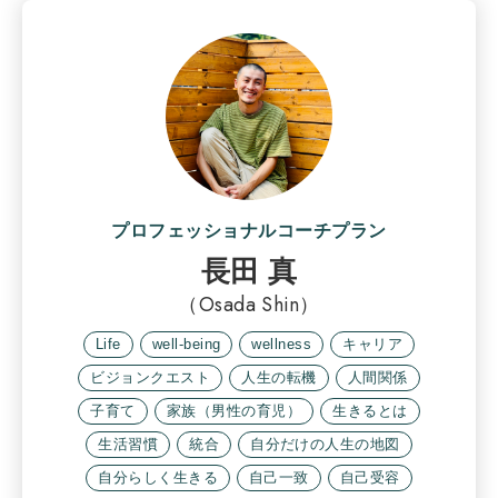
プロフェッショナルコーチプラン
長田 真
（Osada Shin）
Life
well-being
wellness
キャリア
ビジョンクエスト
人生の転機
人間関係
子育て
家族（男性の育児）
生きるとは
生活習慣
統合
自分だけの人生の地図
自分らしく生きる
自己一致
自己受容