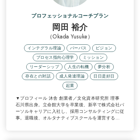
プロフェッショナルコーチプラン
岡田 裕介
（Okada Yusuke）
インテグラル理論
パーパス
ビジョン
プロセス指向心理学
ミッション
リーダーシップ
人生の転機
夢分析
存在との対話
成人発達理論
日日是好日
起業
▼プロフィール 沐舎 創業者／文化資本研究所 理事
石川県出身。立命館大学を卒業後、新卒で株式会社パ
ーソルキャリアに入社し、採用コンサルティングに従
事。退職後、オルタナティブスクールを運営する…