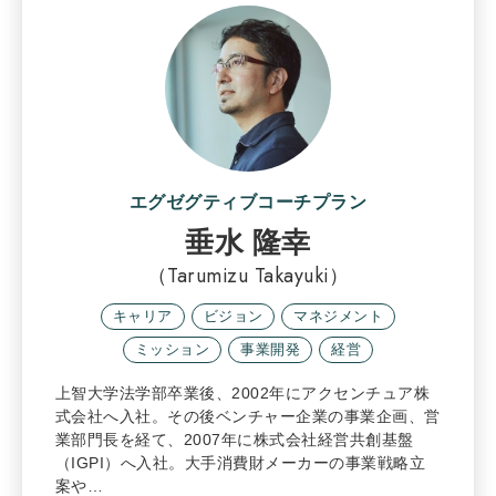
エグゼグティブコーチプラン
垂水 隆幸
（Tarumizu Takayuki）
キャリア
ビジョン
マネジメント
ミッション
事業開発
経営
上智大学法学部卒業後、2002年にアクセンチュア株
式会社へ入社。その後ベンチャー企業の事業企画、営
業部門長を経て、2007年に株式会社経営共創基盤
（IGPI）へ入社。大手消費財メーカーの事業戦略立
案や…