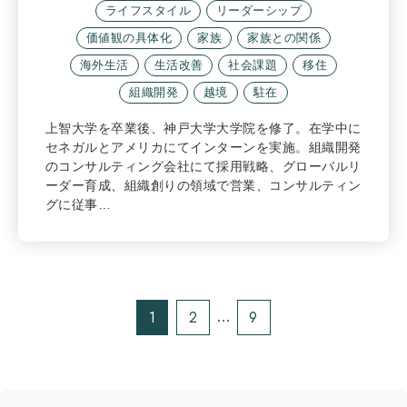
ライフスタイル
リーダーシップ
価値観の具体化
家族
家族との関係
海外生活
生活改善
社会課題
移住
組織開発
越境
駐在
上智大学を卒業後、神戸大学大学院を修了。在学中に
セネガルとアメリカにてインターンを実施。組織開発
のコンサルティング会社にて採用戦略、グローバルリ
ーダー育成、組織創りの領域で営業、コンサルティン
グに従事…
1
2
9
…