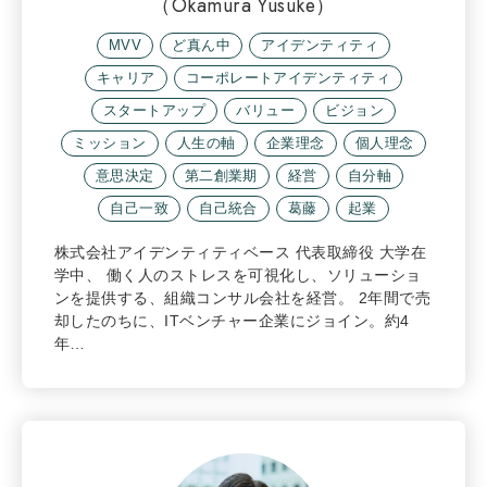
（Okamura Yusuke）
MVV
ど真ん中
アイデンティティ
キャリア
コーポレートアイデンティティ
スタートアップ
バリュー
ビジョン
ミッション
人生の軸
企業理念
個人理念
意思決定
第二創業期
経営
自分軸
自己一致
自己統合
葛藤
起業
株式会社アイデンティティベース 代表取締役 大学在
学中、 働く人のストレスを可視化し、ソリューショ
ンを提供する、組織コンサル会社を経営。 2年間で売
却したのちに、ITベンチャー企業にジョイン。約4
年…