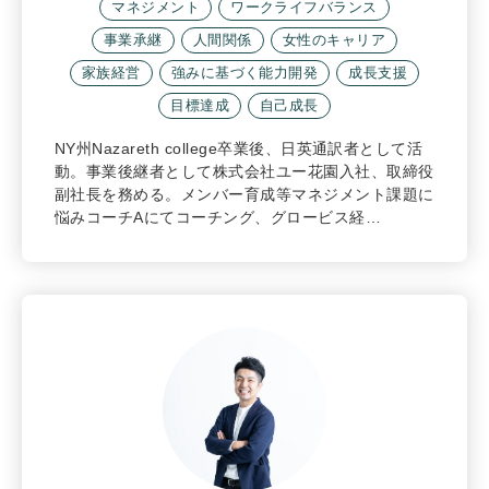
マネジメント
ワークライフバランス
事業承継
人間関係
女性のキャリア
家族経営
強みに基づく能力開発
成長支援
目標達成
自己成長
NY州Nazareth college卒業後、日英通訳者として活
動。事業後継者として株式会社ユー花園入社、取締役
副社長を務める。メンバー育成等マネジメント課題に
悩みコーチAにてコーチング、グロービス経…