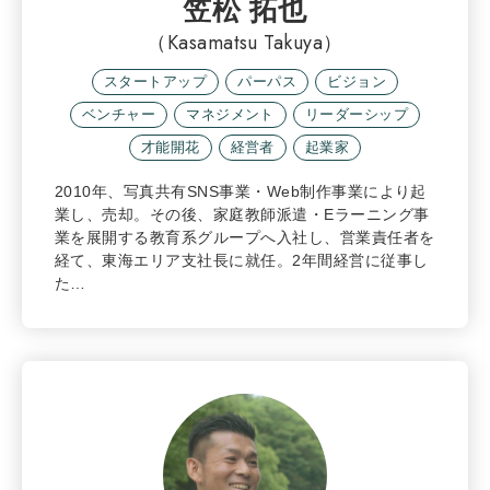
笠松 拓也
（Kasamatsu Takuya）
スタートアップ
パーパス
ビジョン
ベンチャー
マネジメント
リーダーシップ
才能開花
経営者
起業家
2010年、写真共有SNS事業・Web制作事業により起
業し、売却。その後、家庭教師派遣・Eラーニング事
業を展開する教育系グループへ入社し、営業責任者を
経て、東海エリア支社長に就任。2年間経営に従事し
た…