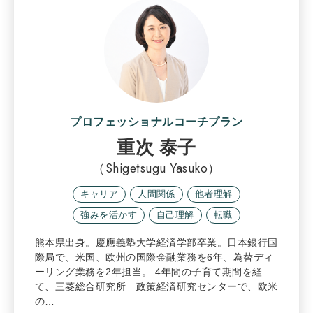
プロフェッショナルコーチプラン
重次 泰子
（Shigetsugu Yasuko）
キャリア
人間関係
他者理解
強みを活かす
自己理解
転職
熊本県出身。慶應義塾大学経済学部卒業。日本銀行国
際局で、米国、欧州の国際金融業務を6年、為替ディ
ーリング業務を2年担当。 4年間の子育て期間を経
て、三菱総合研究所 政策経済研究センターで、欧米
の…