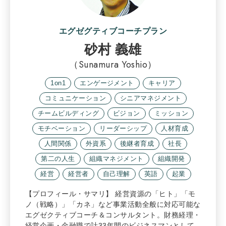
エグゼグティブコーチプラン
砂村 義雄
（Sunamura Yoshio）
1on1
エンゲージメント
キャリア
コミュニケーション
シニアマネジメント
チームビルディング
ビジョン
ミッション
モチベーション
リーダーシップ
人材育成
人間関係
外資系
後継者育成
社長
第二の人生
組織マネジメント
組織開発
経営
経営者
自己理解
英語
起業
【プロフィール・サマリ】 経営資源の「ヒト」「モ
ノ（戦略）」「カネ」など事業活動全般に対応可能な
エグゼクティブコーチ＆コンサルタント。財務経理・
経営企画・金融職で計33年間のビジネスマンとして