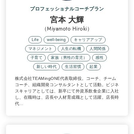
プロフェッショナルコーチプラン
宮本 大輝
（Miyamoto Hiroki）
Life
well-being
キャリアアップ
マネジメント
人生の転機
人間関係
子育て
家族（男性の育児）
感性
新しい時代
生活習慣
起業
株式会社TEAMingONE代表取締役。コーチ、チーム
コーチ、組織開発コンサルタントとして活動。ビジネ
スキャリアとしては、新卒にて外資系飲食企業に入社
し、在職時は、店長や人材育成職として活躍。店長時
代…