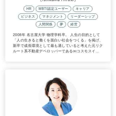
HR
MBTI認定ユーザー
キャリア
ビジネス
マネジメント
リーダーシップ
人間関係
夢
経営
2008年 名古屋大学 物理学科卒。 人生の目的として
「人の生きると働くを面白い社会をつくる」を掲げ、
新卒で成長環境として最も適していると考えた元リク
ルート系不動産デベロッパーである㈱コスモスイ…