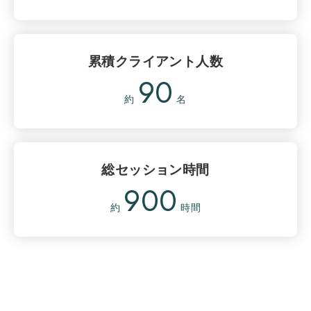
累積クライアント人数
90
約
名
総セッション時間
900
約
時間