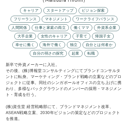
キャリア
スタートアップ
ビジョン探索
フリーランス
マネジメント
ワークライフバランス
人間関係
仕事と家庭の両立
働くママ
外資系企業
大手企業
女性のキャリア
子育て
帰国子女
幸せに働く
海外で働く
独立
自分とは何者か
自分の弱さの探究
起業
転職
新卒で外資メーカーに入社。
その後、(株)博報堂コンサルティングにてブランドコンサルタ
ントに転身。マーケティング・ブランド戦略の立案などのプロ
ジェクトに従事。同社のシンガポールオフィスの立ち上げに携
わり、多様なバックグラウンドのメンバーの採用・マネジメン
ト・育成を行う。
(株)資生堂 経営戦略部にて、ブランドマネジメント改革、
ASEAN戦略立案、2030年ビジョンの策定などのプロジェクト
を推進。