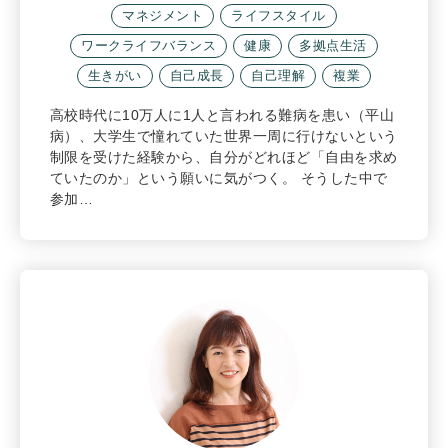
マネジメント
ライフスタイル
ワークライフバランス
健康
多拠点生活
生きがい
自己成長
自己理解
複業
高校時代に10万人に1人と言われる難病を患い（平山
病）、大学生で憧れていた世界一周に行けないという
制限を受けた経験から、自分がどれほど「自由を求め
ていたのか」という願いに気がつく。 そうした中で
参加…