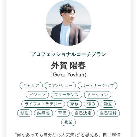
プロフェッショナルコーチプラン
外賀 陽春
（Geka Yoshun）
キャリア
コアバリュー
パートナーシップ
ビジョン
フリーランス
ミッション
ライフストラテジー
家族
強み
独立
移住
納得感
育児
自己決定
自己理解
複業
“何があっても自分なら大丈夫だ”と思える、自己確信