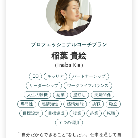
プロフェッショナルコーチプラン
稲葉 貴絵
（Inaba Kie）
EQ
キャリア
パートナーシップ
リーダーシップ
ワークライフバランス
人生の転機
副業
壁打ち
夫婦関係
専門性
感情知性
感情知能
挑戦
独立
目標設定
目標達成
複業
起業
転職
７つの習慣
「”自分だからできること”をしたい。仕事を通して自