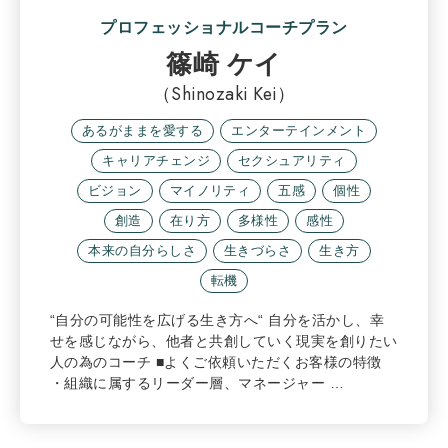
プロフェッショナルコーチプラン
篠崎 ケイ
（Shinozaki Kei）
あるがままを愛する
エンターテインメント
キャリアチェンジ
セクシュアリティ
ビジョン
マイノリティ
五感
個性
創造
在り方
多様性
感性
本来の自分らしさ
生きづらさ
生き方
転機
“自分の可能性を広げる生き方へ“ 自分を活かし、幸
せを感じながら、他者と共創していく現実を創りたい
人の為のコーチ ■よくご依頼いただくお客様の特徴
・組織に属するリーダー層、マネージャー …