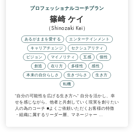
プロフェッショナルコーチプラン
篠崎 ケイ
（Shinozaki Kei）
あるがままを愛する
エンターテインメント
キャリアチェンジ
セクシュアリティ
ビジョン
マイノリティ
五感
個性
創造
在り方
多様性
感性
本来の自分らしさ
生きづらさ
生き方
転機
“自分の可能性を広げる生き方へ“ 自分を活かし、幸
せを感じながら、他者と共創していく現実を創りたい
人の為のコーチ ■よくご依頼いただくお客様の特徴
・組織に属するリーダー層、マネージャー …