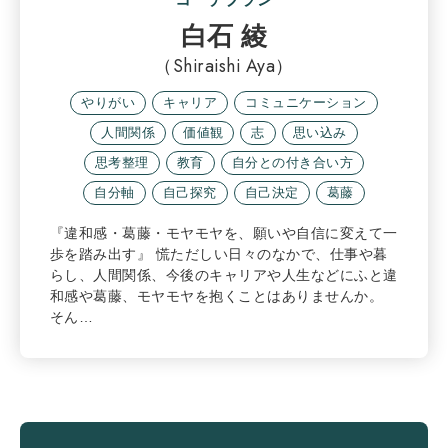
白石 綾
（Shiraishi Aya）
やりがい
キャリア
コミュニケーション
人間関係
価値観
志
思い込み
思考整理
教育
自分との付き合い方
自分軸
自己探究
自己決定
葛藤
『違和感・葛藤・モヤモヤを、願いや自信に変えて一
歩を踏み出す』 慌ただしい日々のなかで、仕事や暮
らし、人間関係、今後のキャリアや人生などにふと違
和感や葛藤、モヤモヤを抱くことはありませんか。
そん…