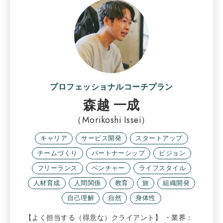
プロフェッショナルコーチプラン
森越 一成
（Morikoshi Issei）
キャリア
サービス開発
スタートアップ
チームづくり
パートナーシップ
ビジョン
フリーランス
ベンチャー
ライフスタイル
人材育成
人間関係
教育
旅
組織開発
自己理解
自然
身体性
【よく担当する（得意な）クライアント】 ・業界：