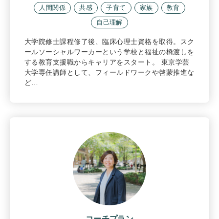
人間関係
共感
子育て
家族
教育
自己理解
大学院修士課程修了後、臨床心理士資格を取得。スク
ールソーシャルワーカーという学校と福祉の橋渡しを
する教育支援職からキャリアをスタート。 東京学芸
大学専任講師として、フィールドワークや啓蒙推進な
ど…
コーチプラン