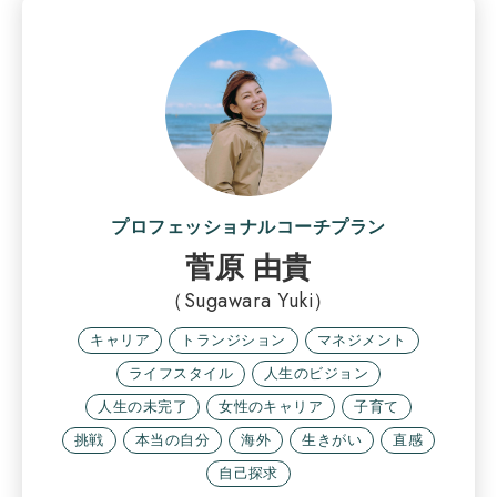
プロフェッショナルコーチプラン
菅原 由貴
（Sugawara Yuki）
キャリア
トランジション
マネジメント
ライフスタイル
人生のビジョン
人生の未完了
女性のキャリア
子育て
挑戦
本当の自分
海外
生きがい
直感
自己探求