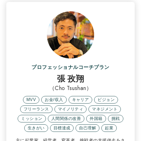
プロフェッショナルコーチプラン
張 孜翔
（Cho Tsushan）
MVV
お金/収入
キャリア
ビジョン
フリーランス
マイノリティ
マネジメント
ミッション
人間関係の改善
外国籍
挑戦
生きがい
目標達成
自己理解
起業
主に起業家、経営者、変革者、挑戦者の支援伴走をさ