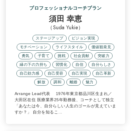
プロフェッショナルコーチプラン
須田 幸恵
（Suda Yukie）
ステージアップ
ビジョン実現
モチベーション
ライフスタイル
価値観発見
勇気
子育て
挑戦
社会貢献
突破力
縁の下の力持ち
習慣化
自信
自分らしさ
自己効力感
自己受容
自己実現
自己革新
解放
調和
離婚
魅力
Arrange Lead代表 1976年東京都品川区生まれ／
大田区在住 医療業界25年勤務後、コーチとして独立
「あなたは今、自分らしい人生のゴールが見えていま
すか？」 自分を知るこ…