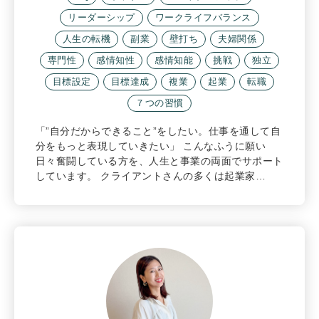
リーダーシップ
ワークライフバランス
人生の転機
副業
壁打ち
夫婦関係
専門性
感情知性
感情知能
挑戦
独立
目標設定
目標達成
複業
起業
転職
７つの習慣
「”自分だからできること”をしたい。仕事を通して自
分をもっと表現していきたい」 こんなふうに願い
日々奮闘している方を、人生と事業の両面でサポート
しています。 クライアントさんの多くは起業家…