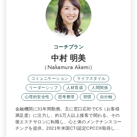
コーチプラン
中村 明美
（Nakamura Akemi）
コミュニケーション
ライフスタイル
リーダーシップ
人材育成
人間関係
心理的安全性
思考整理
習慣
自分軸
金融機関に31年間勤務。主に窓口応対でCS（お客様
満足度）に注力し、約1万人以上接客で関わる。その
後エステサロンに転職し、心と体のメンテナンスコー
チングを提供。2021年米国CTI認定CPCC®取得し…