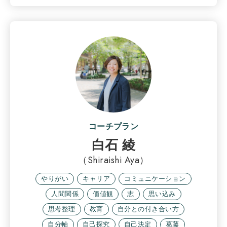
コーチプラン
白石 綾
（Shiraishi Aya）
やりがい
キャリア
コミュニケーション
人間関係
価値観
志
思い込み
思考整理
教育
自分との付き合い方
自分軸
自己探究
自己決定
葛藤