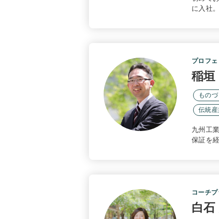
に入社
プロフェ
稲垣
ものづ
伝統産
九州工
保証を
コーチプ
白石