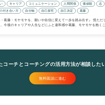
い
キャリア
コミュニケーション
人間関係
価値観
志
の付き合い方
自分軸
自己探究
自己決定
葛藤
感・葛藤・モヤモヤを、願いや自信に変えて一歩を踏み出す』 慌ただ
係、今後のキャリアや人生などにふと違和感や葛藤、モヤモヤを抱くこ
たコーチとコーチングの活用方法が相談した
無料面談に進む