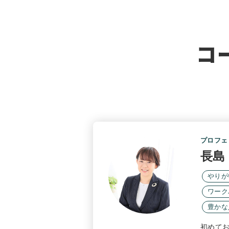
コ
プロフェ
長島
やりが
ワーク
豊かな
初めて