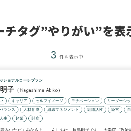
ーチタグ”やりがい”を表
3
件を表示中
ッショナルコーチプラン
 明子
（Nagashima Akiko）
い
キャリア
セルフイメージ
モチベーション
リーダーシッ
バランス
人材育成
組織マネジメント
組織活性
経営
人生
起業
闘病
お読みいただくみなさま、こんにちは、長島明子です。 大学院（政治