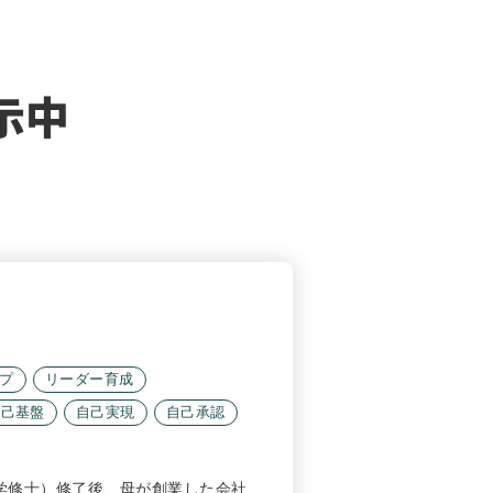
示中
プ
リーダー育成
自己基盤
自己実現
自己承認
学修士）修了後、母が創業した会社