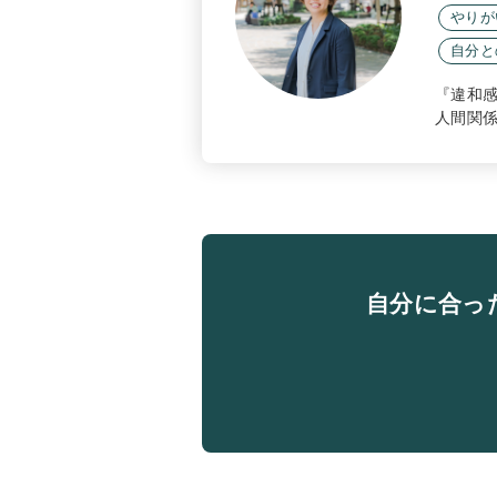
やりが
自分と
『違和
人間関
自分に合っ