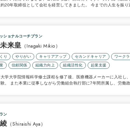
。約20年取締役として会社を経営してきました。 今までの人生を振
ッショナルコーチプラン
 未来皇
（Inagaki Mikio）
くり
やりがい
キャリアアップ
セカンドキャリア
ワークラ
業
信頼関係
組織力向上
組織活性化
起業支援
業大学大学院情報科学修士課程を修了後、医療機器メーカーに入社し
経験。 また本業に従事しながら労働組合執行部に7年間所属し、労働
ラン
 綾
（Shiraishi Aya）