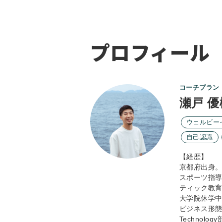
プロフィール
コーチプラン
瀬戸 優
ウェルビー
自己認識
【経歴】
京都府出身。
スポーツ指
ティック教
大学院休学
ビジネス形
Techno