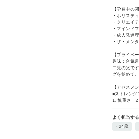
【学習中の
・ホリステ
・クリエイ
・マインド
・成人発達
・ザ・メン
【プライベ
趣味：合気道
二児の父で
グを始めて
【アセスメ
■ストレング
1. 慎重さ 
よく担当す
- 24