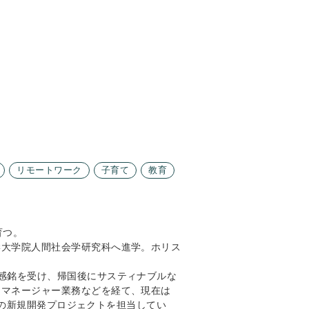
リモートワーク
子育て
教育
育つ。
学大学院人間社会学研究科へ進学。ホリス
感銘を受け、帰国後にサスティナブルな
トマネージャー業務などを経て、現在は
プリの新規開発プロジェクトを担当してい