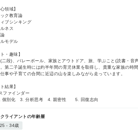
関心領域】
ィック教育論
ティブシンキング
フルネス
理論
タルモデル
ート・趣味】
(二段)、バレーボール、家族とアウトドア、旅、学ぶこと(読書・音声
す。第二子誕生時には約半年間の育児休業を取得し、貴重な家族の時
、仕事や子育ての合間に近辺の山を楽しみながら走っています。
ント結果】
スファインダー
2. 個別化 3. 分析思考 4. 親密性 5. 回復志向
るクライアントの年齢層
25 - 34