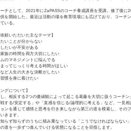
ーチとして、2021年にZaPASSのコーチ養成講座を受講。修了後に
提供を開始した。最近は活動の場を教育現場にも広げており、コーチ
っている。
ご依頼いただいた主なテーマ】
りたいことが分からない
立したいが不安がある
と家族の時間を両方大切にしたい
ームのマネジメントに悩んでる
止まってじっくり考える時間がほしい
学など人生の大きな決断がしたい
活習慣を身に着けたい
チングについて】
とし、相反する2つの価値観によって起こる葛藤を大切に扱うコーチン
戦する/安定する」や「直感を信じる/論理的に考える」など、一見
ションを通じて感情と思考を行き来しながら第三の道を模索し、その
ていきます。
、知らず知らずのうちに積み重なっている「こうでなければならない
分の道を一歩ずつ進んでいける状態になることを目指します。