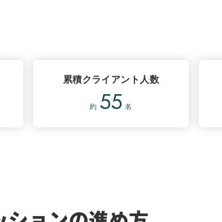
累積クライアント人数
55
約
名
ッションの進め方