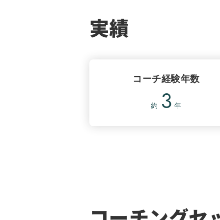
実績
コーチ経験年数
3
約
年
コーチングセ