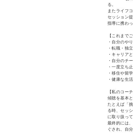
る。
またライフコ
セッション
指導に携わ
【これまで
・自分のや
・転職・独
・キャリア
・自分のチ
・一度立ち
・移住や留
・健康な生
【私のコー
傾聴を基本
たとえば「挑
る時、セッ
に取り扱っ
最終的には
ぐされ、自