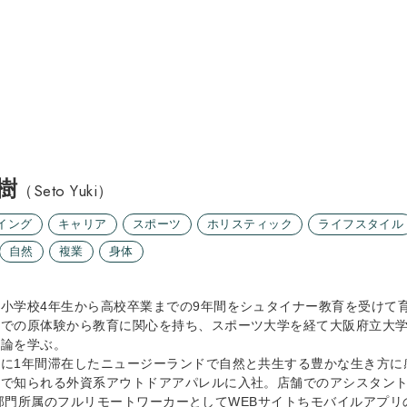
樹
（Seto Yuki）
イング
キャリア
スポーツ
ホリスティック
ライフスタイル
自然
複業
身体
小学校4年生から高校卒業までの9年間をシュタイナー教育を受けて
導での原体験から教育に関心を持ち、スポーツ大学を経て大阪府立大
育論を学ぶ。
中に1年間滞在したニュージーランドで自然と共生する豊かな生き方に
態で知られる外資系アウトドアアパレルに入社。店舗でのアシスタン
logy部門所属のフルリモートワーカーとしてWEBサイトちモバイルア