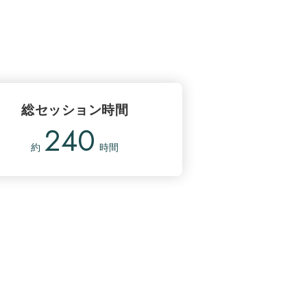
総セッション時間
240
約
時間