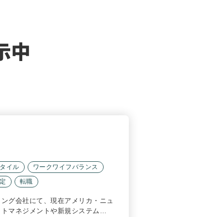
示中
タイル
ワークワイフバランス
定
転職
ィング会社にて、現在アメリカ・ニュ
クトマネジメントや新規システム…