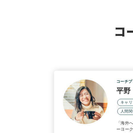
コ
コーチプ
平野
キャリ
人間関
「海外
ーヨー