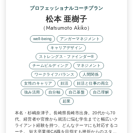
プロフェッショナルコーチプラン
松本 亜樹子
（Matsumoto Akiko）
well-being
アンガーマネジメント
キャリアデザイン
ストレングス・ファインダー®
チームビルディング
マネジメント
ワークライフバランス
人間関係
女性のキャリア
妊活
妊活と仕事の両立
強み活用
自分軸
自己基盤
自己理解
起業
本名・杉嶋奈津子。長崎県長崎市出身。20代から70
代、経営者や官僚から就活に悩む学生までと幅広いク
ライアント経験を持つ、どんなテーマにも対応するコ
ーチ。 短大卒業後CA職を目指すも挫折からのスタ…