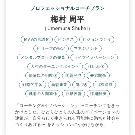
プロフェッショナルコーチプラン
梅村 周平
（Umemura Shuhei）
MVVの言語化
ビジネス
ビジョンづくり
ビリーフの特定
マネジメント
メンタルブロックの発見
ライフイノベーション
人生のターニングポイント
仕組み化
価値観の明確化
問題発見
夫婦関係
戦略的学習
新規事業
気づき
目標達成
職場の人間関係
行動改善
課題解決
『コーチング&イノベーション』 〜コーチングをきっ
かけとした、ひとりひとりの人生のイノベーションの
連鎖が、自分らしく生きられる可能性に満ちた社会を
つくりあげる〜 をミッションにかかげながら、 「…