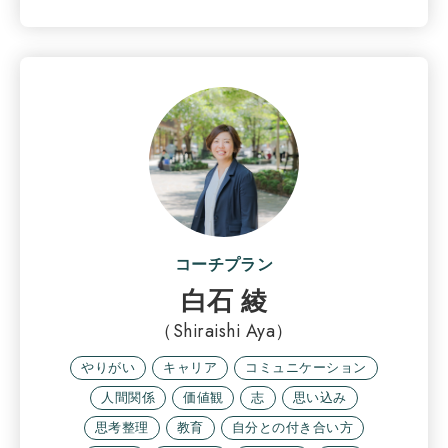
コーチプラン
白石 綾
（Shiraishi Aya）
やりがい
キャリア
コミュニケーション
人間関係
価値観
志
思い込み
思考整理
教育
自分との付き合い方