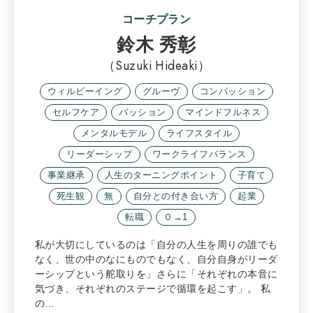
コーチプラン
鈴木 秀彰
（Suzuki Hideaki）
ウィルビーイング
グルーヴ
コンパッション
セルフケア
パッション
マインドフルネス
メンタルモデル
ライフスタイル
リーダーシップ
ワークライフバランス
事業継承
人生のターニングポイント
子育て
死生観
無
自分との付き合い方
起業
転職
０→1
私が大切にしているのは「自分の人生を周りの誰でも
なく、世の中のなにものでもなく、自分自身がリーダ
ーシップという舵取りを」さらに「それぞれの本音に
気づき、それぞれのステージで循環を起こす」。 私
の…