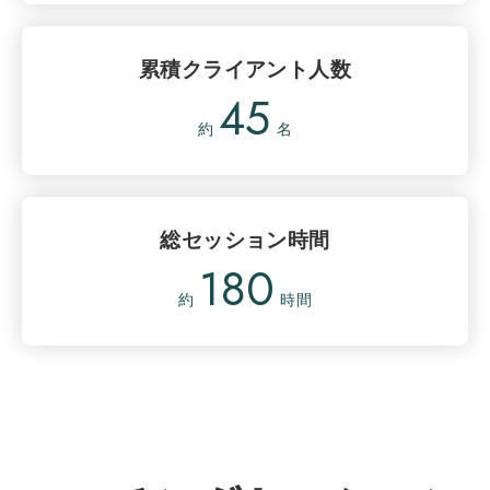
累積クライアント人数
45
約
名
総セッション時間
180
約
時間