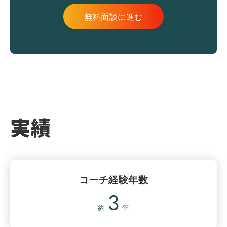
無料面談に進む
実績
コーチ経験年数
3
約
年