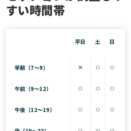
すい時間帯
平日
土
日
×
○
○
早朝（7〜9）
○
○
○
午前（9〜12）
○
○
○
午後（12〜19）
○
○
○
夜（19〜23）