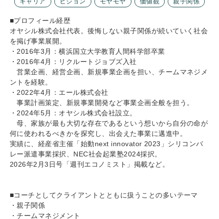
キャリア
ビジョン
モヤモヤ
価値観
親子関係
■プロフィール経歴
オヤシル株式会社代表。後悔しない親子関係が続いていく社会
を掲げ事業展開。
・2016年3月：横浜国立大学教育人間科学部卒業
・2016年4月：リクルートジョブズ入社
営業企画、経営企画、新規事業企画を担い、チームマネジメ
ントを経験。
・2022年4月：エール株式会社
事業計画策定、新規事業開発など事業企画全般を担う。
・2024年5月：オヤシル株式会社設立。
母、家族が最も大切な存在であるという想いから自分の命が
何に使われるべきかを探究し、出会えた事業に邁進中。
実績に、経産省主催「始動next innovator 2023」シリコンバ
レー派遣事業採択、NEC社会起業塾2024採択。
2026年2月3日号「週刊エコノミスト」掲載など。
■コーチとしてクライアントとともに扱うことの多いテーマ
・親子関係
・チームマネジメント