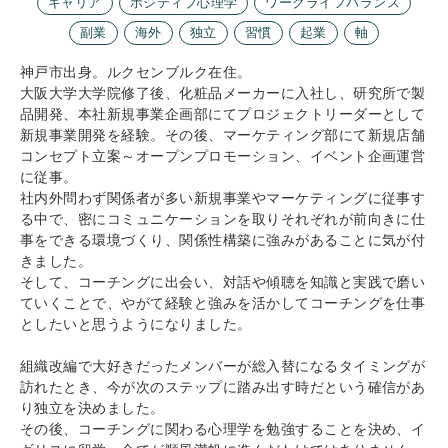
キャリア
ポジティブ心理学
ワークライフバランス
副業
海外
独立
習慣
起業
軸
神戸市出身。ルクセンブルク在住。
大阪大学大学院修了後、化粧品メーカーに入社し、研究所で製
品開発、本社新規事業企画部にてプロジェクトリーダーとして
新規事業開発を経験。その後、マーケティング部にて新規店舗
コンセプト立案～オープンプロモーション、イベント企画運営
に従事。
社内外問わず関係者が多い新規事業やマーケティングに従事す
る中で、密にコミュニケーションを取りそれぞれが前向きに仕
事をできる環境づくり、関係性構築に強みがあることに気が付
きました。
そして、コーチングに出会い、対話や傾聴を知識と実践で磨い
ていくことで、やがて経験と強みを活かしてコーチングを仕事
としたいと思うようになりました。
組織改編で大好きだったメンバーが総入替になるタイミングが
訪れたとき、今が次のステップに踏み出す時だという確信があ
り独立を決めました。
その後、コーチングに関わる心理学を勉強することを決め、イ