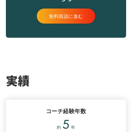
無料面談に進む
実績
コーチ経験年数
5
約
年