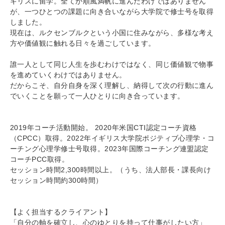
ギリスに留学。全てが順風満帆に進んだわけではありません
が、一つひとつの課題に向き合いながら大学院で修士号を取得
しました。
現在は、ルクセンブルクという小国に住みながら、多様な考え
方や価値観に触れる日々を過ごしています。
誰一人として同じ人生を歩むわけではなく、同じ価値観で物事
を進めていくわけではありません。
だからこそ、自分自身を深く理解し、納得して次の行動に進ん
でいくことを願って一人ひとりに向き合っています。
2019年コーチ活動開始。 2020年米国CTI認定コーチ資格
（CPCC）取得。2022年イギリス大学院ポジティブ心理学・コ
ーチング心理学修士号取得。2023年国際コーチング連盟認定
コーチPCC取得。
セッション時間2,300時間以上。（うち、法人部長・課長向け
セッション時間約300時間）
【よく担当するクライアント】
「自分の軸を確立し、心のゆとりを持って仕事がしたい方」