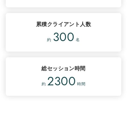
累積クライアント人数
300
約
名
総セッション時間
2300
約
時間